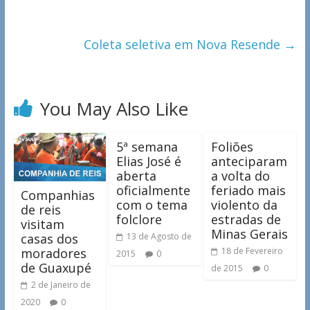
Coleta seletiva em Nova Resende
→
You May Also Like
5ª semana
Foliões
Elias José é
anteciparam
aberta
a volta do
oficialmente
feriado mais
Companhias
com o tema
violento da
de reis
folclore
estradas de
visitam
Minas Gerais
casas dos
13 de Agosto de
moradores
18 de Fevereiro
2015
0
de Guaxupé
de 2015
0
2 de Janeiro de
2020
0