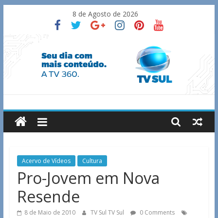
Skip
8 de Agosto de 2026
to
content
TV
Sul
Notícias
Acervo de Vídeos
Cultura
de
Pro-Jovem em Nova
Guaxupé
Resende
e
região.
8 de Maio de 2010
TV Sul TV Sul
0 Comments