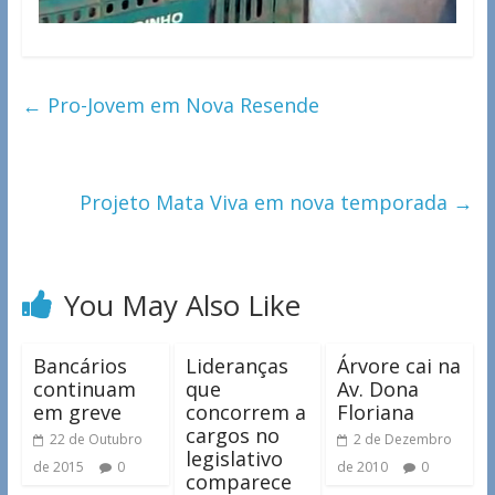
←
Pro-Jovem em Nova Resende
Projeto Mata Viva em nova temporada
→
You May Also Like
Bancários
Lideranças
Árvore cai na
continuam
que
Av. Dona
em greve
concorrem a
Floriana
cargos no
22 de Outubro
2 de Dezembro
legislativo
de 2015
0
de 2010
0
comparece