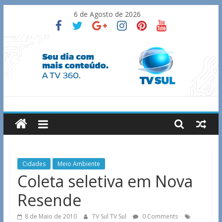
Skip
6 de Agosto de 2026
to
content
TV
Sul
Notícias
Cidades
Meio Ambiente
de
Coleta seletiva em Nova
Guaxupé
Resende
e
região.
8 de Maio de 2010
TV Sul TV Sul
0 Comments