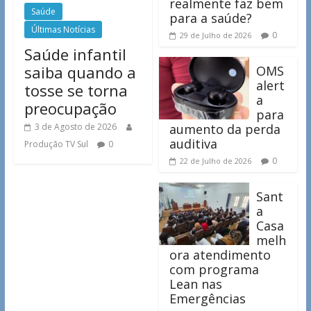
realmente faz bem
Saúde
para a saúde?
Últimas Notícias
0
29 de Julho de 2026
Saúde infantil
saiba quando a
OMS
alert
tosse se torna
a
preocupação
para
3 de Agosto de 2026
aumento da perda
auditiva
Produção TV Sul
0
0
22 de Julho de 2026
Sant
a
Casa
melh
ora atendimento
com programa
Lean nas
Emergências