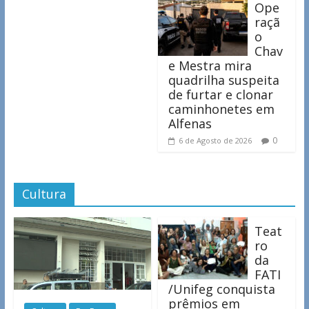
Ope
raçã
o
Chav
e Mestra mira
quadrilha suspeita
de furtar e clonar
caminhonetes em
Alfenas
0
6 de Agosto de 2026
Cultura
Teat
ro
da
FATI
/Unifeg conquista
prêmios em