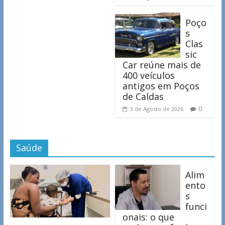
Poço
s
Clas
sic
Car reúne mais de
400 veículos
antigos em Poços
de Caldas
0
3 de Agosto de 2026
Saúde
Alim
ento
s
funci
onais: o que