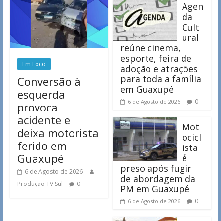
Agen
da
Cult
ural
reúne cinema,
esporte, feira de
Em Foco
adoção e atrações
para toda a família
Conversão à
em Guaxupé
esquerda
0
6 de Agosto de 2026
provoca
acidente e
Mot
deixa motorista
ocicl
ferido em
ista
Guaxupé
é
preso após fugir
6 de Agosto de 2026
de abordagem da
Produção TV Sul
0
PM em Guaxupé
0
6 de Agosto de 2026