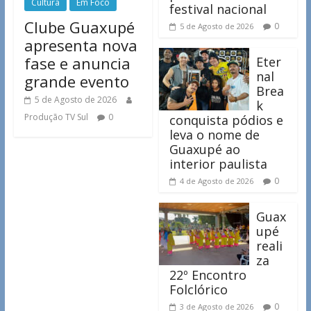
Cultura
Em Foco
festival nacional
Clube Guaxupé
0
5 de Agosto de 2026
apresenta nova
fase e anuncia
Eter
nal
grande evento
Brea
5 de Agosto de 2026
k
Produção TV Sul
0
conquista pódios e
leva o nome de
Guaxupé ao
interior paulista
0
4 de Agosto de 2026
Guax
upé
reali
za
22º Encontro
Folclórico
0
3 de Agosto de 2026