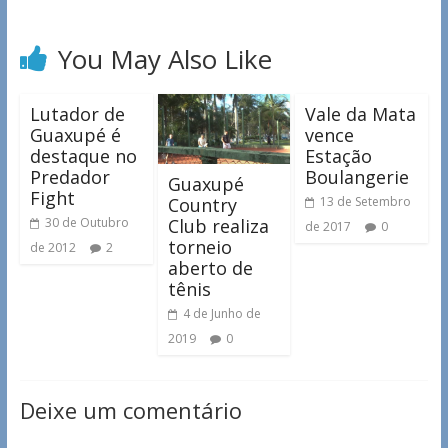
You May Also Like
Lutador de
Vale da Mata
Guaxupé é
vence
destaque no
Estação
Predador
Boulangerie
Guaxupé
Fight
Country
13 de Setembro
Club realiza
30 de Outubro
de 2017
0
torneio
de 2012
2
aberto de
tênis
4 de Junho de
2019
0
Deixe um comentário