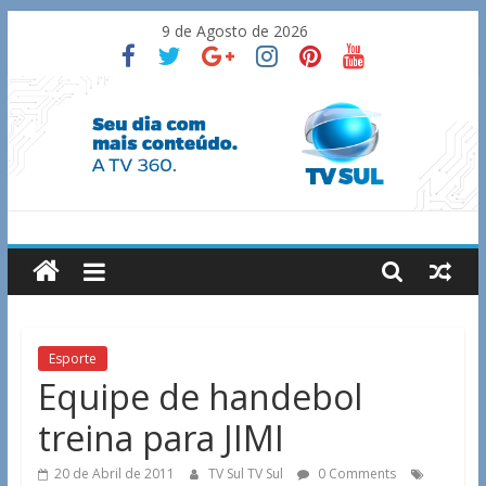
Skip
9 de Agosto de 2026
to
content
TV
Sul
Notícias
Esporte
de
Equipe de handebol
Guaxupé
treina para JIMI
e
região.
20 de Abril de 2011
TV Sul TV Sul
0 Comments