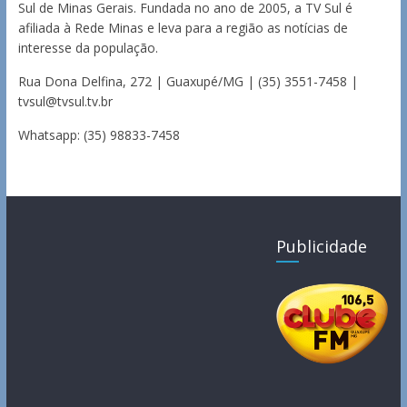
Sul de Minas Gerais. Fundada no ano de 2005, a TV Sul é
afiliada à Rede Minas e leva para a região as notícias de
interesse da população.
Rua Dona Delfina, 272 | Guaxupé/MG | (35) 3551-7458 |
tvsul@tvsul.tv.br
Whatsapp: (35) 98833-7458
Publicidade