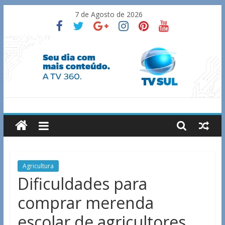
Skip
7 de Agosto de 2026
to
content
TV
Sul
Notícias
Agricultura
de
Dificuldades para
Guaxupé
comprar merenda
e
região.
escolar de agricultores