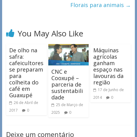
Florais para animais
→
You May Also Like
De olho na
Máquinas
safra:
agrícolas
cafeicultores
ganham
se preparam
espaço nas
CNC e
para
lavouras da
Cooxupé –
colheita do
região
parceria de
café em
sustentabili
17 de Junho de
Guaxupé
dade
2014
0
26 de Abril de
25 de Março de
2017
0
2025
0
Deixe um comentário