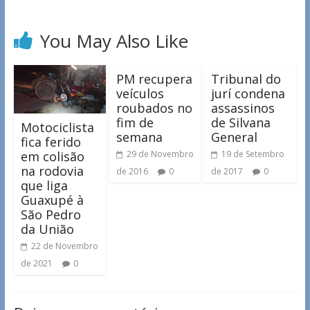
You May Also Like
PM recupera
Tribunal do
veículos
jurí condena
roubados no
assassinos
fim de
de Silvana
Motociclista
semana
General
fica ferido
em colisão
29 de Novembro
19 de Setembro
na rodovia
de 2016
0
de 2017
0
que liga
Guaxupé à
São Pedro
da União
22 de Novembro
de 2021
0