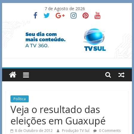
Skip
7 de Agosto de 2026
to
content
TV
Sul
Notícias
Política
de
Veja o resultado das
Guaxupé
eleições em Guaxupé
e
região.
8 de Outubro de 2012
Produção TV Sul
0 Comments