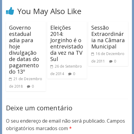
You May Also Like
Governo
Eleições
Sessão
estadual
2014:
Extraordinár
adia para
Jorginho é o
ia na Câmara
hoje
entrevistado
Municipal
divulgação
da vez na TV
16 de Dezembro
de datas do
Sul
de 2011
0
pagamento
26 de Setembro
do 13º
de 2014
0
21 de Dezembro
de 2018
0
Deixe um comentário
O seu endereço de email não será publicado.
Campos
obrigatórios marcados com
*