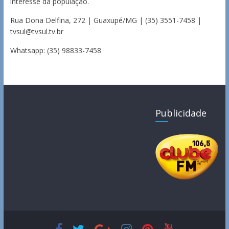
interesse da população.
Rua Dona Delfina, 272 | Guaxupé/MG | (35) 3551-7458 |
tvsul@tvsul.tv.br
Whatsapp: (35) 98833-7458
Publicidade