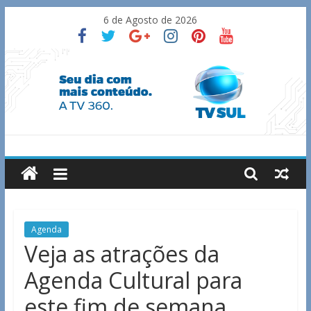
Skip
6 de Agosto de 2026
to
content
TV
Sul
Notícias
Agenda
de
Veja as atrações da
Guaxupé
Agenda Cultural para
e
região.
este fim de semana