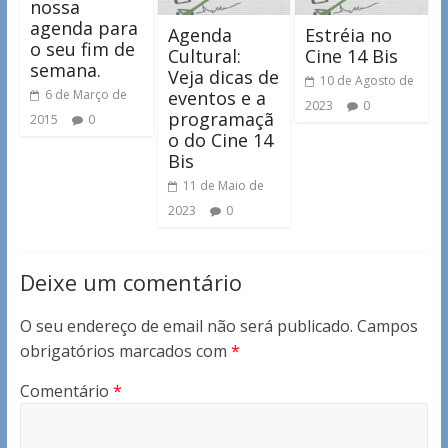
nossa
agenda para
Agenda
Estréia no
o seu fim de
Cultural:
Cine 14 Bis
semana.
Veja dicas de
10 de Agosto de
eventos e a
6 de Março de
2023
0
programaçã
2015
0
o do Cine 14
Bis
11 de Maio de
2023
0
Deixe um comentário
O seu endereço de email não será publicado.
Campos
obrigatórios marcados com
*
Comentário
*