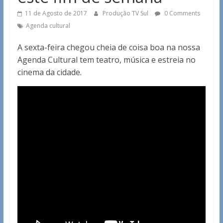
11 de Agosto de 2017
Produção TV Sul
0 Comments
Agenda cultural
A sexta-feira chegou cheia de coisa boa na nossa
Agenda Cultural tem teatro, música e estreia no
cinema da cidade.