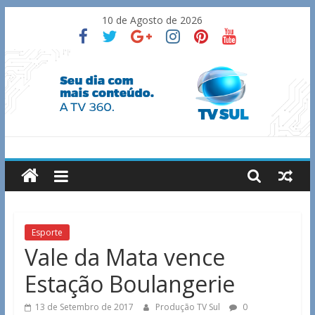
Skip
10 de Agosto de 2026
to
content
TV
Sul
Notícias
Esporte
de
Vale da Mata vence
Guaxupé
Estação Boulangerie
e
região.
13 de Setembro de 2017
Produção TV Sul
0