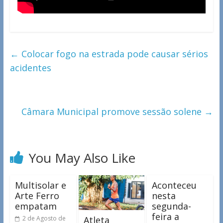
←
Colocar fogo na estrada pode causar sérios
acidentes
Câmara Municipal promove sessão solene
→
You May Also Like
Multisolar e
Aconteceu
Arte Ferro
nesta
empatam
segunda-
feira a
Atleta
2 de Agosto de