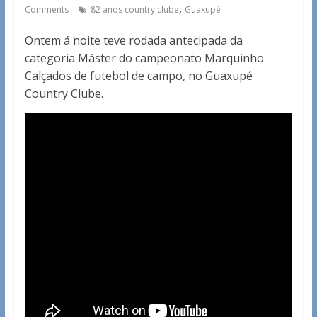
,
Comments
82 anos country clube
Guaxupé
Ontem á noite teve rodada antecipada da
categoria Máster do campeonato Marquinho
Calçados de futebol de campo, no Guaxupé
Country Clube.