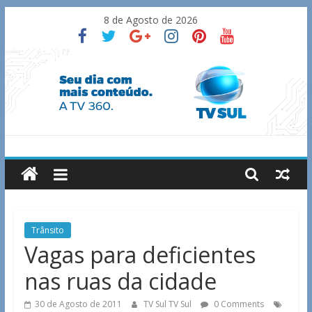
Skip
8 de Agosto de 2026
to
content
TV
Sul
Notícias
Trânsito
de
Vagas para deficientes
Guaxupé
nas ruas da cidade
e
região.
30 de Agosto de 2011
TV Sul TV Sul
0 Comments