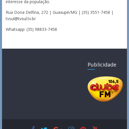
interesse da população.
Rua Dona Delfina, 272 | Guaxupé/MG | (35) 3551-7458 |
tvsul@tvsul.tv.br
Whatsapp: (35) 98833-7458
Publicidade