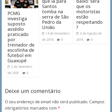
que ia para
baixo: será
Santos
que os
tomba na
motoristas
PCMG
serra de São
estão
investiga
Pedro da
respeitando
suposto
União
?
assédio
praticado
14 de Dezembro
3 de Agosto de
por
de 2018
0
2016
0
treinador de
escolinha de
futebol em
Guaxupé
2 de Setembro
de 2025
0
Deixe um comentário
O seu endereço de email não será publicado.
Campos
obrigatórios marcados com
*