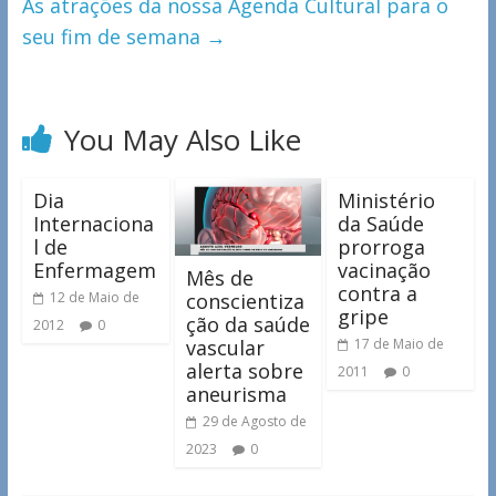
As atrações da nossa Agenda Cultural para o
seu fim de semana
→
You May Also Like
Dia
Ministério
Internaciona
da Saúde
l de
prorroga
Enfermagem
vacinação
Mês de
contra a
conscientiza
12 de Maio de
gripe
ção da saúde
2012
0
vascular
17 de Maio de
alerta sobre
2011
0
aneurisma
29 de Agosto de
2023
0