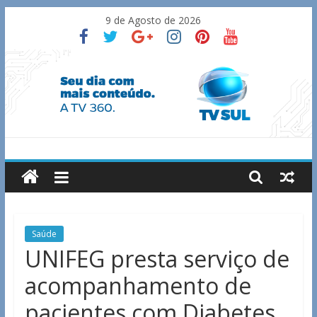
Skip
9 de Agosto de 2026
to
content
TV
Sul
Notícias
Saúde
de
UNIFEG presta serviço de
Guaxupé
acompanhamento de
e
região.
pacientes com Diabetes