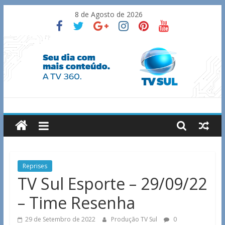
Skip
8 de Agosto de 2026
to
content
TV
Sul
Notícias
Reprises
de
TV Sul Esporte – 29/09/22
Guaxupé
– Time Resenha
e
região.
29 de Setembro de 2022
Produção TV Sul
0