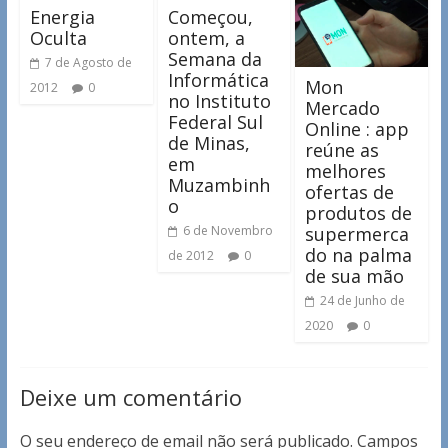
Energia
Começou,
Oculta
ontem, a
Semana da
7 de Agosto de
Informática
Mon
2012
0
no Instituto
Mercado
Federal Sul
Online : app
de Minas,
reúne as
em
melhores
Muzambinh
ofertas de
o
produtos de
supermerca
6 de Novembro
do na palma
de 2012
0
de sua mão
24 de Junho de
2020
0
Deixe um comentário
O seu endereço de email não será publicado.
Campos