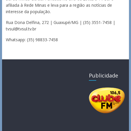
afiliada à Rede Minas e leva para a região as notícias de
interesse da população.
Rua Dona Delfina, 272 | Guaxupé/MG | (35) 3551-7458 |
tvsul@tvsul.tv.br
Whatsapp: (35) 98833-7458
Publicidade