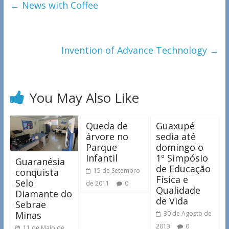
←
News with Coffee
Invention of Advance Technology
→
You May Also Like
Queda de
Guaxupé
árvore no
sedia até
Parque
domingo o
Infantil
1º Simpósio
Guaranésia
de Educação
conquista
15 de Setembro
Física e
Selo
de 2011
0
Qualidade
Diamante do
de Vida
Sebrae
Minas
30 de Agosto de
2013
0
11 de Maio de