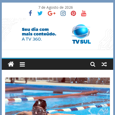
Skip
7 de Agosto de 2026
to
content
TV
Sul
Notícias
de
Guaxupé
e
região.