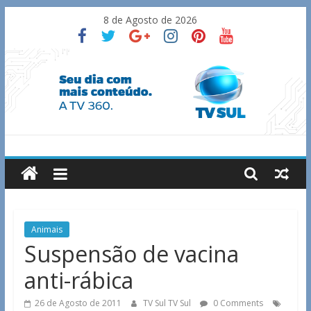
Skip
8 de Agosto de 2026
to
content
TV
Sul
Notícias
Animais
de
Suspensão de vacina
Guaxupé
anti-rábica
e
região.
26 de Agosto de 2011
TV Sul TV Sul
0 Comments