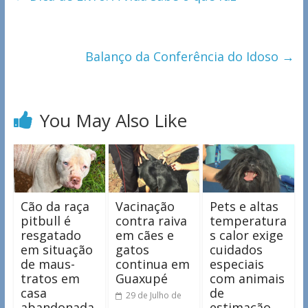
Balanço da Conferência do Idoso
→
You May Also Like
Cão da raça
Vacinação
Pets e altas
pitbull é
contra raiva
temperatura
resgatado
em cães e
s calor exige
em situação
gatos
cuidados
de maus-
continua em
especiais
tratos em
Guaxupé
com animais
casa
de
29 de Julho de
abandonada
estimação