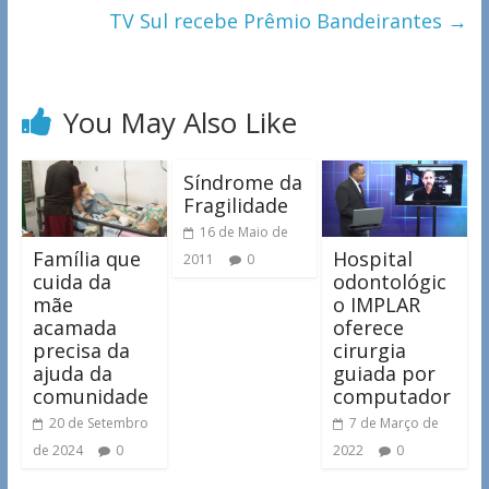
TV Sul recebe Prêmio Bandeirantes
→
You May Also Like
Síndrome da
Fragilidade
16 de Maio de
Família que
Hospital
2011
0
cuida da
odontológic
mãe
o IMPLAR
acamada
oferece
precisa da
cirurgia
ajuda da
guiada por
comunidade
computador
20 de Setembro
7 de Março de
de 2024
0
2022
0