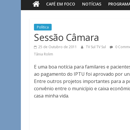
CAFÉ EM FOCO
NOTÍCIAS
PROGRAM
Sul
Notícias
Política
de
Sessão Câmara
Guaxupé
e
25 de Outubro de 2011
TV Sul TV Sul
0 Comme
região.
Tânia Rolim
E uma boa notícia para familares e paciente
ao pagamento do IPTU foi aprovado por una
Entre outros projetos importantes para a 
convênio entre o município e caixa econômic
casa minha vida.