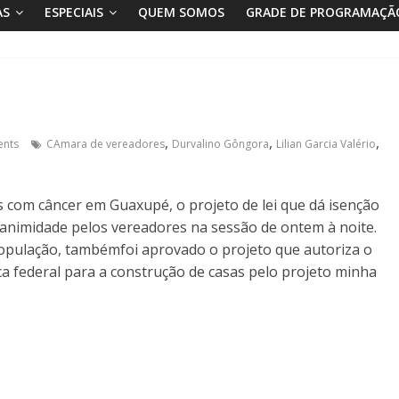
AS
ESPECIAIS
QUEM SOMOS
GRADE DE PROGRAMAÇÃ
,
,
,
nts
CAmara de vereadores
Durvalino Gôngora
Lilian Garcia Valério
s com câncer em Guaxupé, o projeto de lei que dá isenção
nimidade pelos vereadores na sessão de ontem à noite.
população, tambémfoi aprovado o projeto que autoriza o
a federal para a construção de casas pelo projeto minha