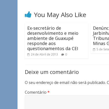
You May Also Like
Ex-secretário de
Denúnci
desenvolvimento e meio
Jarbinh
ambiente de Guaxupé
Tribuna
responde aos
Minas G
questionamentos da CEI
5 de Set
24 de Abril de 2013
0
Deixe um comentário
O seu endereço de email não será publicado.
C
Comentário
*