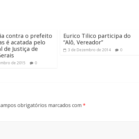
a contra o prefeito
Eurico Tilico participa do
as é acatada pelo
“Alô, Vereador”
l de Justiça de
3 de Dezembro de 2014
0
erais
embro de 2015
0
ampos obrigatórios marcados com
*