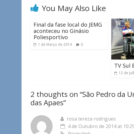
You May Also Like
Final da fase local do JEMG
aconteceu no Ginásio
Poliesportivo
1 de Março de 2014
0
TV Sul 
12 de Ju
2 thoughts on “
São Pedro da Un
das Apaes
”
rosa tereza rodrigues
4 de Outubro de 2014 at 10:2
Permalink