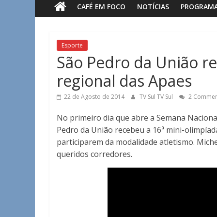
CAFÉ EM FOCO
NOTÍCIAS
PROGRAM
Sul
Notícias
Esporte
de
São Pedro da União re
Guaxupé
regional das Apaes
e
região.
22 de Agosto de 2014
TV Sul TV Sul
2 Commen
No primeiro dia que abre a Semana Nacional 
Pedro da União recebeu a 16ª mini-olimpíad
participarem da modalidade atletismo. Miche
queridos corredores.