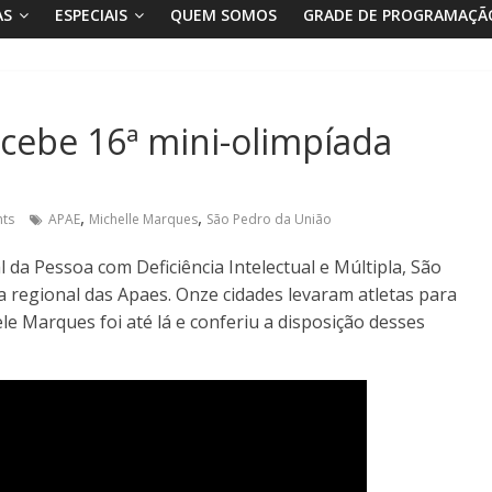
AS
ESPECIAIS
QUEM SOMOS
GRADE DE PROGRAMAÇÃ
cebe 16ª mini-olimpíada
,
,
ts
APAE
Michelle Marques
São Pedro da União
da Pessoa com Deficiência Intelectual e Múltipla, São
a regional das Apaes. Onze cidades levaram atletas para
le Marques foi até lá e conferiu a disposição desses