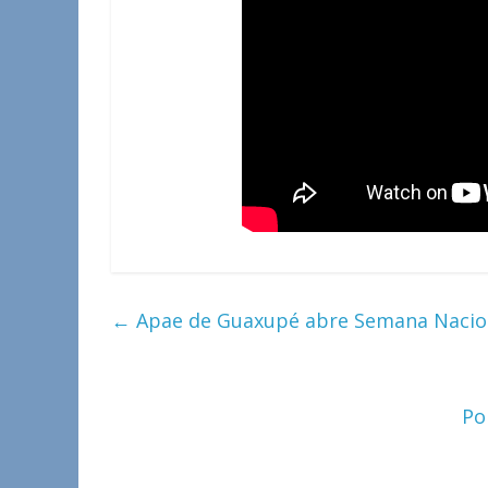
←
Apae de Guaxupé abre Semana Nacional
Po