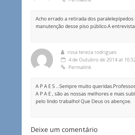
Acho errado a retirada dos paralelepípedos
manutenção desse piso público.A entrevista d
rosa tereza rodrigues
4 de Outubro de 2014 at 10:3
Permalink
A P A E S …Sempre muito queridas.Professo
A P A E , são as nossas melhores e mais su
pelo lindo trabalho! Que Deus os abençoe.
Deixe um comentário