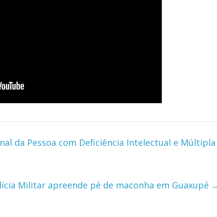
 da Pessoa com Deficiência Intelectual e Múltipla
lícia Militar apreende pé de maconha em Guaxupé