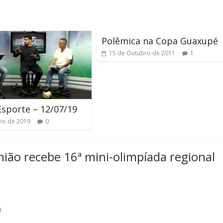
Polêmica na Copa Guaxupé
15 de Outubro de 2011
1
Esporte – 12/07/19
lho de 2019
0
ião recebe 16ª mini-olimpíada regional
9