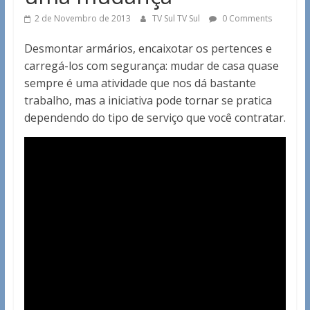
2 de Novembro de 2013
TV Sul TV Sul
0 Comments
Desmontar armários, encaixotar os pertences e
carregá-los com segurança: mudar de casa quase
sempre é uma atividade que nos dá bastante
trabalho, mas a iniciativa pode tornar se pratica
dependendo do tipo de serviço que você contratar.