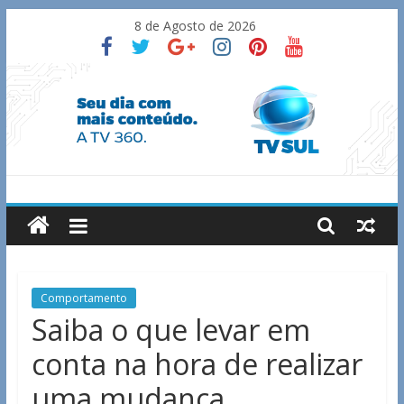
Skip
8 de Agosto de 2026
to
content
TV
Sul
Notícias
Comportamento
de
Saiba o que levar em
Guaxupé
conta na hora de realizar
e
região.
uma mudança