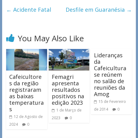
←
Acidente Fatal
Desfile em Guaranésia
→
You May Also Like
Lideranças
da
Cafeicultura
se reúnem
Cafeicultore
Femagri
no salão de
s da região
apresenta
reuniões da
registraram
resultados
Amog
as baixas
positivos na
temperatura
edição 2023
15 de Fevereiro
s
de 2014
0
1 de Março de
12 de Agosto de
2023
0
2024
0