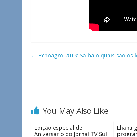
←
Expoagro 2013: Saiba o quais são os l
You May Also Like
Edição especial de
Eliana 
Aniversário do Jornal TV Sul
progra