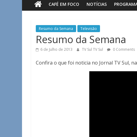
CAFÉ EM FOCO
NOTÍCIAS
PROGRAM
Sul
Notícias
Resumo da Semana
Televisão
de
Resumo da Semana
Guaxupé
e
6 de Julho de 2013
TV Sul TV Sul
0 Comments
região.
Confira o que foi noticia no Jornal TV Sul, 