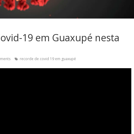
Covid-19 em Guaxupé nesta
ments
recorde de covid 19 em guaxupé