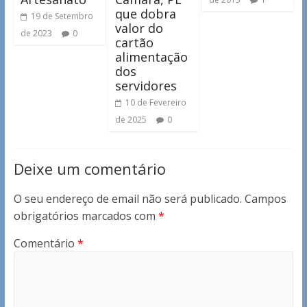
que dobra
19 de Setembro
valor do
de 2023
0
cartão
alimentação
dos
servidores
10 de Fevereiro
de 2025
0
Deixe um comentário
O seu endereço de email não será publicado.
Campos
obrigatórios marcados com
*
Comentário
*