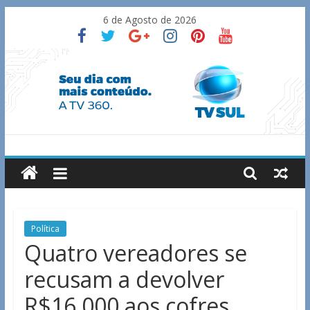
Skip
6 de Agosto de 2026
to
content
TV
Sul
Notícias
Política
de
Quatro vereadores se
Guaxupé
recusam a devolver
e
região.
R$16.000 aos cofres