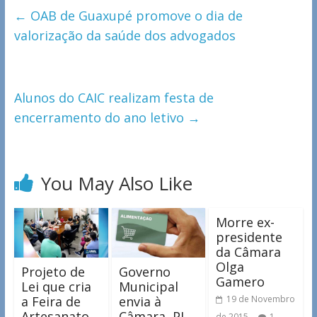
←
OAB de Guaxupé promove o dia de
valorização da saúde dos advogados
Alunos do CAIC realizam festa de
encerramento do ano letivo
→
You May Also Like
Morre ex-
presidente
da Câmara
Olga
Projeto de
Governo
Gamero
Lei que cria
Municipal
a Feira de
envia à
19 de Novembro
Artesanato
Câmara, PL
de 2015
1