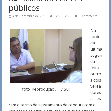
públicos
4 de Dezembro de 2013
TV Sul TV Sul
0 Comments
Na
tarde
da
última
segun
da-
feira
outro
s dois
verea
foto: Reprodução / TV Sul
dores
assina
ram o termo de ajustamento de conduta com o