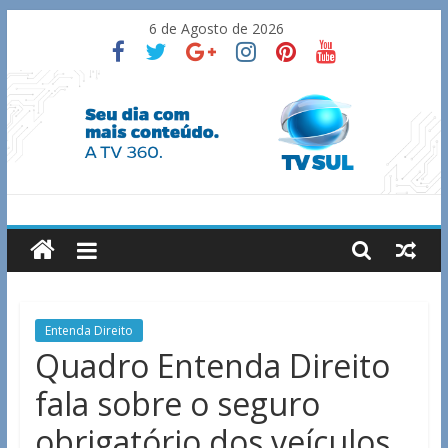
Skip
6 de Agosto de 2026
to
content
TV
Sul
Notícias
Entenda Direito
de
Quadro Entenda Direito
Guaxupé
fala sobre o seguro
e
região.
obrigatório dos veículos