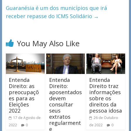
Guaranésia é um dos municípios que irá
receber repasse do ICMS Solidário
→
You May Also Like
Entenda
Entenda
Entenda
Direito: as
Direito:
Direito traz
preocupaçõ
aposentados
informações
es para as
devem
sobre os
Eleições
consultar
direitos da
2022
seus
pessoa idosa
extratos
17 de Agosto de
26 de Outubro
regularment
2022
0
de 2022
0
e