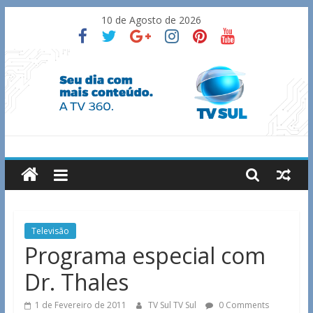
Skip
10 de Agosto de 2026
to
content
TV
Sul
Notícias
Televisão
de
Programa especial com
Guaxupé
Dr. Thales
e
região.
1 de Fevereiro de 2011
TV Sul TV Sul
0 Comments