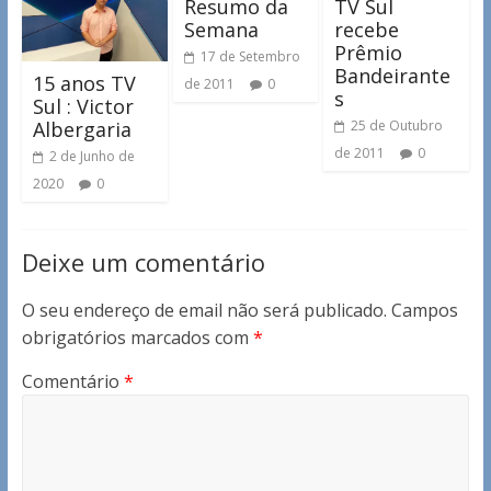
Resumo da
TV Sul
Semana
recebe
Prêmio
17 de Setembro
Bandeirante
15 anos TV
de 2011
0
s
Sul : Victor
Albergaria
25 de Outubro
de 2011
0
2 de Junho de
2020
0
Deixe um comentário
O seu endereço de email não será publicado.
Campos
obrigatórios marcados com
*
Comentário
*