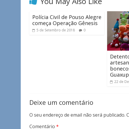
You May Also Like
Polícia Civil de Pouso Alegre
começa Operação Gênesis
5 de Setembro de 2018
0
Detent
artesa
bonecos
Guaxup
22 de D
Deixe um comentário
O seu endereço de email não será publicado.
C
Comentário
*