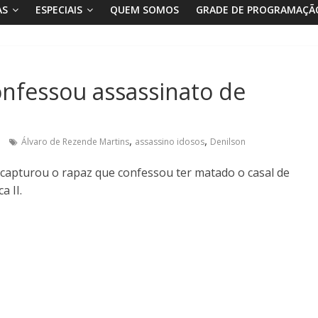
AS
ESPECIAIS
QUEM SOMOS
GRADE DE PROGRAMAÇÃ
onfessou assassinato de
,
,
Álvaro de Rezende Martins
assassino idosos
Denilson
é capturou o rapaz que confessou ter matado o casal de
a II.