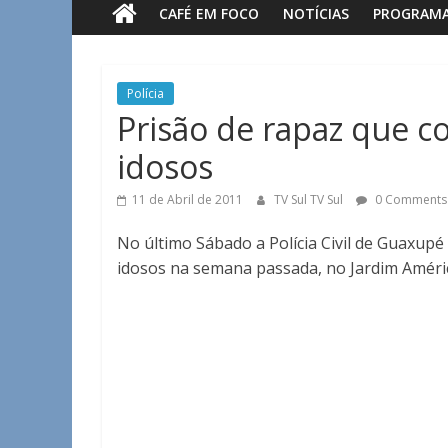
CAFÉ EM FOCO
NOTÍCIAS
PROGRAM
Sul
Notícias
Polícia
de
Prisão de rapaz que c
Guaxupé
idosos
e
região.
11 de Abril de 2011
TV Sul TV Sul
0 Comments
No último Sábado a Polícia Civil de Guaxup
idosos na semana passada, no Jardim Améric