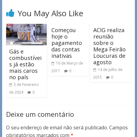
You May Also Like
Começou
ACIG realiza
hoje o
reunião
pagamento
sobre o
das contas
Mega Feirão
Gás e
inativas
Loucuras de
combustívei
agosto
s já estão
10 de Março de
mais caros
14 de Julho de
2017
0
no país
2015
0
5 de Fevereiro
de 2024
0
Deixe um comentário
O seu endereço de email não será publicado.
Campos
obrigatórios marcados com
*