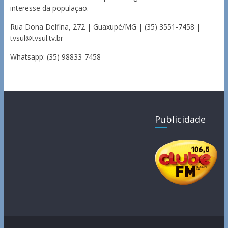
interesse da população.
Rua Dona Delfina, 272 | Guaxupé/MG | (35) 3551-7458 |
tvsul@tvsul.tv.br
Whatsapp: (35) 98833-7458
Publicidade