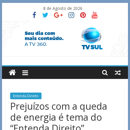
Skip
8 de Agosto de 2026
to
content
TV
Sul
Notícias
Entenda Direito
de
Prejuízos com a queda
Guaxupé
de energia é tema do
e
região.
“Entenda Direito”