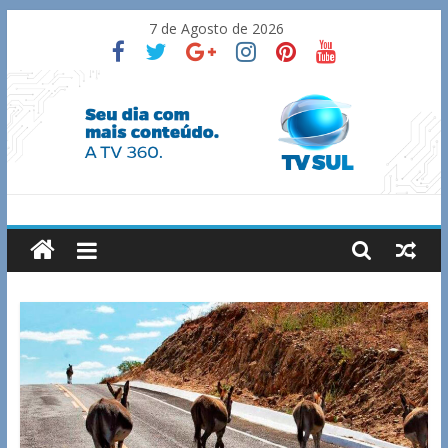
Skip
7 de Agosto de 2026
to
content
TV
Sul
Notícias
de
Guaxupé
e
região.