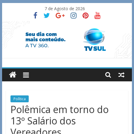
Skip
7 de Agosto de 2026
to
content
TV
Sul
Notícias
Política
de
Polêmica em torno do
Guaxupé
13º Salário dos
e
região.
Vereadores