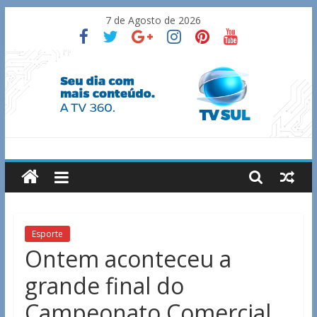
Skip
7 de Agosto de 2026
to
content
TV
Sul
Notícias
Esporte
de
Ontem aconteceu a
Guaxupé
grande final do
e
região.
Campeonato Comercial