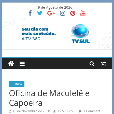
Skip
9 de Agosto de 2026
to
content
TV
Sul
Notícias
Cultura
de
Oficina de Maculelê e
Guaxupé
Capoeira
e
região.
16 de Novembro de 2010
TV Sul TV Sul
1 Comment