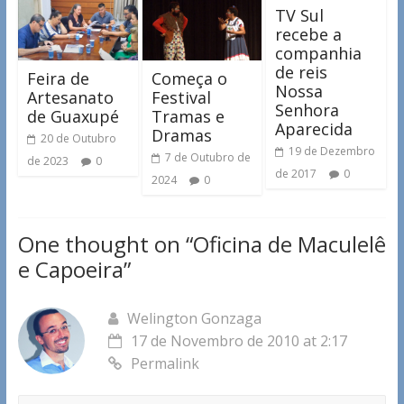
TV Sul
recebe a
companhia
de reis
Feira de
Começa o
Nossa
Artesanato
Festival
Senhora
de Guaxupé
Tramas e
Aparecida
Dramas
20 de Outubro
19 de Dezembro
7 de Outubro de
de 2023
0
de 2017
0
2024
0
One thought on “
Oficina de Maculelê
e Capoeira
”
Welington Gonzaga
17 de Novembro de 2010 at 2:17
Permalink