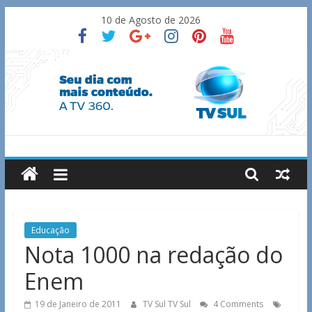
Skip
10 de Agosto de 2026
to
content
TV
Sul
Notícias
Educação
de
Nota 1000 na redação do
Guaxupé
Enem
e
região.
19 de Janeiro de 2011
TV Sul TV Sul
4 Comments