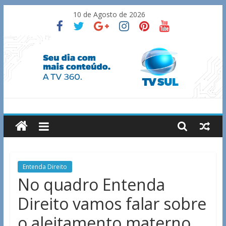
Skip
10 de Agosto de 2026
to
content
TV
Sul
Notícias
Entenda Direito
de
No quadro Entenda
Guaxupé
Direito vamos falar sobre
e
região.
o aleitamento materno