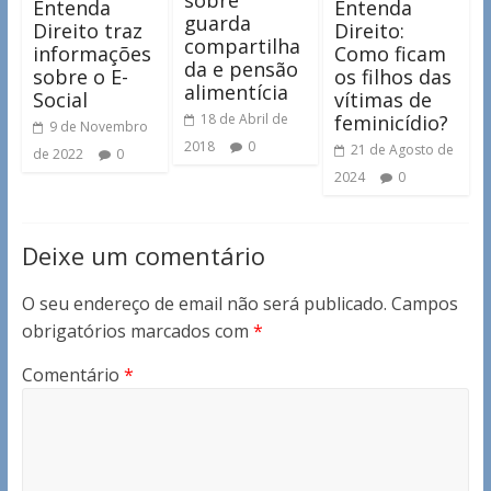
sobre
Entenda
Entenda
guarda
Direito traz
Direito:
compartilha
informações
Como ficam
da e pensão
sobre o E-
os filhos das
alimentícia
Social
vítimas de
feminicídio?
18 de Abril de
9 de Novembro
2018
0
21 de Agosto de
de 2022
0
2024
0
Deixe um comentário
O seu endereço de email não será publicado.
Campos
obrigatórios marcados com
*
Comentário
*