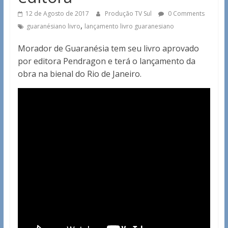
12 de Agosto de 2017
Produção TV Sul
0 Comments
,
guaranésiano livro
lançamento livro guaranesiano
Morador de Guaranésia tem seu livro aprovado
por editora Pendragon e terá o lançamento da
obra na bienal do Rio de Janeiro.