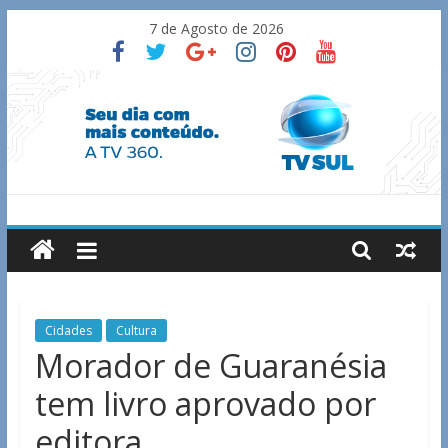
Skip
7 de Agosto de 2026
to
content
TV
Sul
Notícias
Cidades
Cultura
de
Morador de Guaranésia
Guaxupé
tem livro aprovado por
e
região.
editora