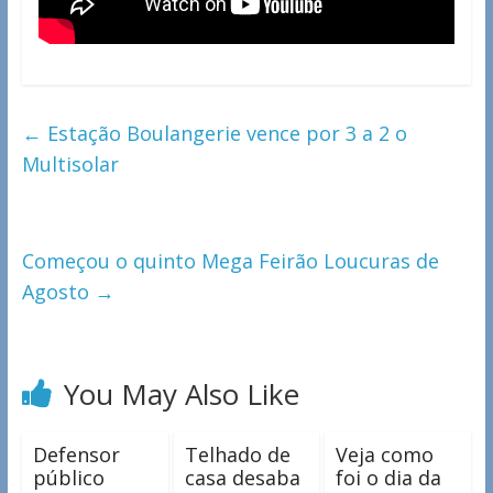
←
Estação Boulangerie vence por 3 a 2 o
Multisolar
Começou o quinto Mega Feirão Loucuras de
Agosto
→
You May Also Like
Defensor
Telhado de
Veja como
público
casa desaba
foi o dia da