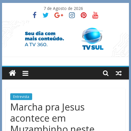
Skip
7 de Agosto de 2026
to
content
TV
Sul
Notícias
Entrevista
de
Marcha pra Jesus
Guaxupé
acontece em
e
região.
Muzambinho neste