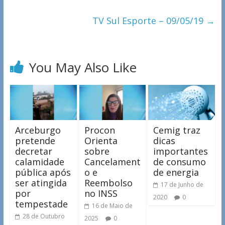
TV Sul Esporte – 09/05/19
→
You May Also Like
Arceburgo
Procon
Cemig traz
pretende
Orienta
dicas
decretar
sobre
importantes
calamidade
Cancelament
de consumo
pública após
o e
de energia
ser atingida
Reembolso
17 de Junho de
por
no INSS
2020
0
tempestade
16 de Maio de
28 de Outubro
2025
0