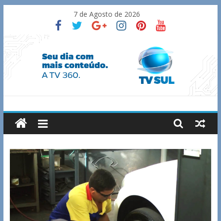
Skip
7 de Agosto de 2026
to
content
TV
Sul
Notícias
de
Guaxupé
e
região.