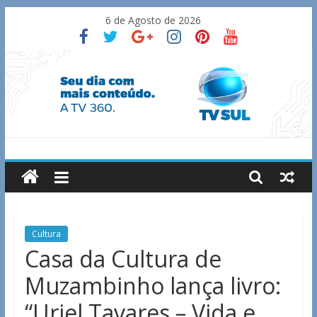
Skip
6 de Agosto de 2026
to
content
TV
Sul
Notícias
Cultura
de
Casa da Cultura de
Guaxupé
Muzambinho lança livro:
e
região.
“Uriel Tavares – Vida e