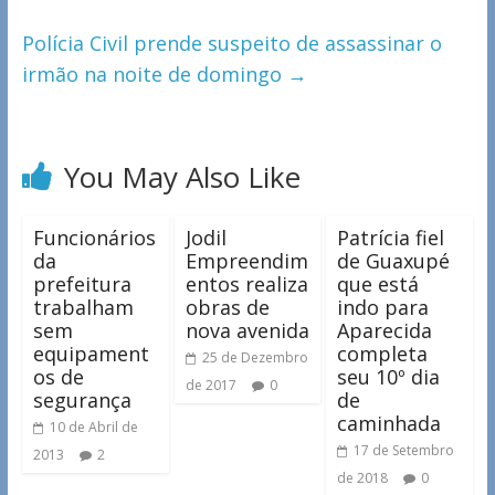
Polícia Civil prende suspeito de assassinar o
irmão na noite de domingo
→
You May Also Like
Funcionários
Jodil
Patrícia fiel
da
Empreendim
de Guaxupé
prefeitura
entos realiza
que está
trabalham
obras de
indo para
sem
nova avenida
Aparecida
equipament
completa
25 de Dezembro
os de
seu 10º dia
de 2017
0
segurança
de
caminhada
10 de Abril de
17 de Setembro
2013
2
de 2018
0