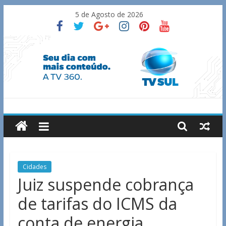
Skip
5 de Agosto de 2026
to
content
TV
Sul
Notícias
Cidades
de
Juiz suspende cobrança
Guaxupé
de tarifas do ICMS da
e
região.
conta de energia