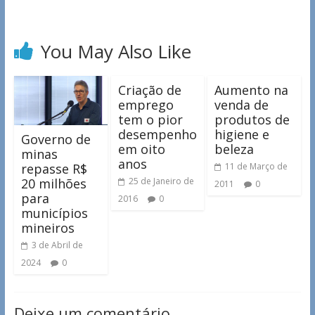
You May Also Like
Criação de
Aumento na
emprego
venda de
tem o pior
produtos de
desempenho
higiene e
Governo de
em oito
beleza
minas
anos
repasse R$
11 de Março de
20 milhões
25 de Janeiro de
2011
0
para
2016
0
municípios
mineiros
3 de Abril de
2024
0
Deixe um comentário