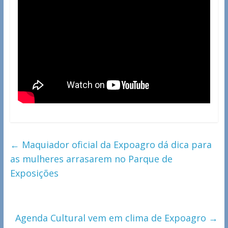
←
Maquiador oficial da Expoagro dá dica para
as mulheres arrasarem no Parque de
Exposições
Agenda Cultural vem em clima de Expoagro
→