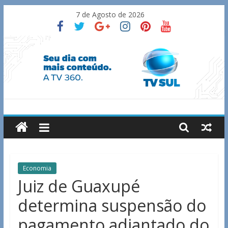
Skip
7 de Agosto de 2026
to
content
TV
Sul
Notícias
Economia
de
Juiz de Guaxupé
Guaxupé
determina suspensão do
e
região.
pagamento adiantado do