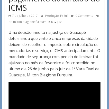
ICMS
7 de Julho de 2017
Produção TV Sul
0 Comments
,
,
dr. milton biagione furquim
ICMS
juiz
Uma decisão inédita na justiça de Guaxupé
determinou que vinte e cinco empresas da cidade
deixem de recolher o imposto sobre circulação de
mercadorias e serviço, o ICMS antecipadamente. O
mandado de segurança com pedido de liminar foi
ajuizado no mês de fevereiro e foi concedido no
último dia 26 de junho pelo juiz da 1ª Vara Cível de
Guaxupé, Milton Biagione Furquim.