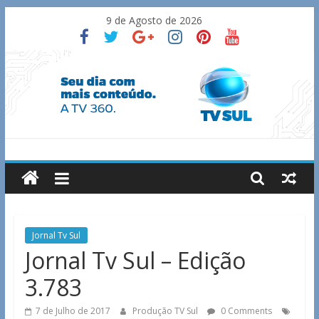
Skip
9 de Agosto de 2026
to
content
TV
Sul
Notícias
Jornal Tv Sul
de
Jornal Tv Sul – Edição
Guaxupé
3.783
e
região.
7 de Julho de 2017
Produção TV Sul
0 Comments