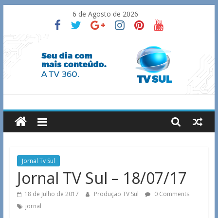
Skip
6 de Agosto de 2026
to
content
TV
Sul
Notícias
Jornal Tv Sul
de
Jornal TV Sul – 18/07/17
Guaxupé
e
18 de Julho de 2017
Produção TV Sul
0 Comments
região.
jornal