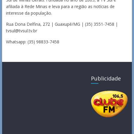
afiliada à Rede Minas e leva para a região as notícias de
interesse da população.
Rua Dona Delfina, 272 | Guaxupé/MG | (35) 3551-7458 |
tvsul@tvsul.tv.br
Whatsapp: (35) 98833-7458
Publicidade