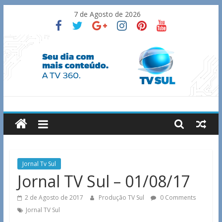
Skip
7 de Agosto de 2026
to
content
TV
Sul
Notícias
Jornal Tv Sul
de
Jornal TV Sul – 01/08/17
Guaxupé
e
2 de Agosto de 2017
Produção TV Sul
0 Comments
região.
Jornal TV Sul