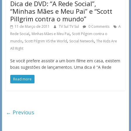
Dica de DVD: “A Rede Social”,
“Minhas Mães e Meu Pai” e “Scott
Pillgrim contra o mundo”
11 de Março de 2011
TV Sul TV Sul
0 Comments
A
,
,
Rede Social
Minhas Mães e Meu Pai
Scott Pilgrim contra o
,
,
,
mundo
Scott Pilgrim VS the World
Social Network
The Kids Are
All Right
Se você prefere assistir a um bom filme em casa, existem
boas sugestões de lançamentos. Uma dica é “A Rede
Read more
← Previous