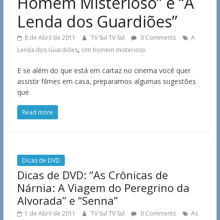
Homem Misterioso” e “A
Lenda dos Guardiões”
8 de Abril de 2011
TV Sul TV Sul
0 Comments
A
,
Lenda dos Guardiões
Um homem misterioso
E se além do que está em cartaz no cinema você quer
assistir filmes em casa, preparamos algumas sugestões
que
Read more
Dicas de DVD
Dicas de DVD: “As Crônicas de
Nárnia: A Viagem do Peregrino da
Alvorada” e “Senna”
1 de Abril de 2011
TV Sul TV Sul
0 Comments
As