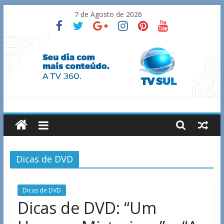
Skip
7 de Agosto de 2026
to
content
TV
Sul
Dicas de DVD
Notícias
de
Guaxupé
Dicas de DVD
e
Dicas de DVD: “Um
região.