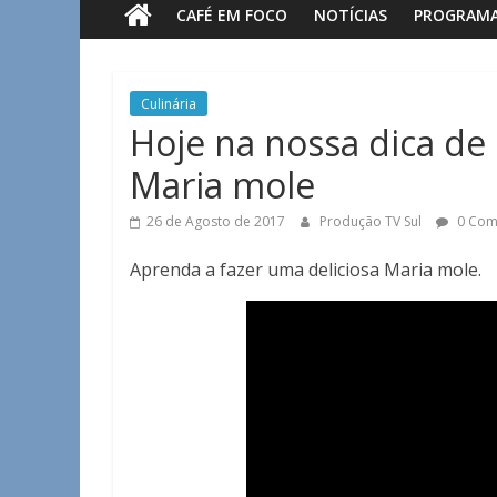
CAFÉ EM FOCO
NOTÍCIAS
PROGRAM
Sul
Notícias
Culinária
de
Hoje na nossa dica de 
Guaxupé
Maria mole
e
região.
26 de Agosto de 2017
Produção TV Sul
0 Com
Aprenda a fazer uma deliciosa Maria mole.