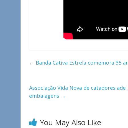
←
Banda Cativa Estrela comemora 35 a
Associação Vida Nova de catadores ade 
embalagens
→
You May Also Like