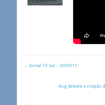
←
Jornal TV Sul – 20/07/17
Acig debate a criaçã