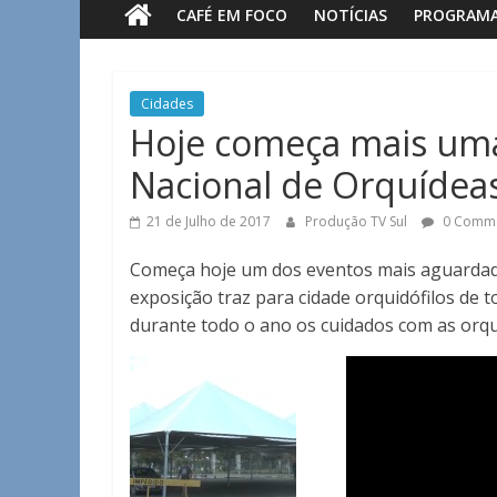
CAFÉ EM FOCO
NOTÍCIAS
PROGRAM
Sul
Notícias
Cidades
de
Hoje começa mais uma
Guaxupé
Nacional de Orquídea
e
região.
21 de Julho de 2017
Produção TV Sul
0 Comm
Começa hoje um dos eventos mais aguardado
exposição traz para cidade orquidófilos de 
durante todo o ano os cuidados com as orqu