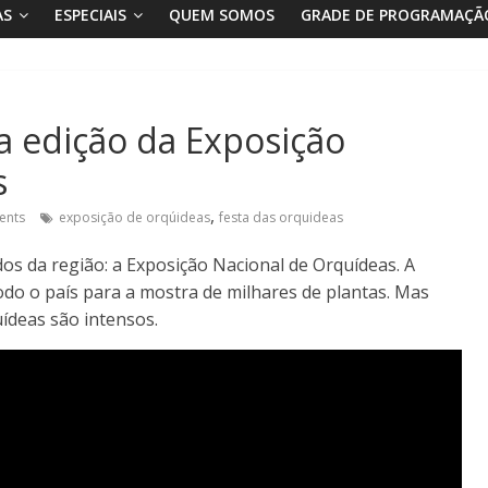
AS
ESPECIAIS
QUEM SOMOS
GRADE DE PROGRAMAÇÃ
 edição da Exposição
s
,
ents
exposição de orqúideas
festa das orquideas
s da região: a Exposição Nacional de Orquídeas. A
todo o país para a mostra de milhares de plantas. Mas
ídeas são intensos.