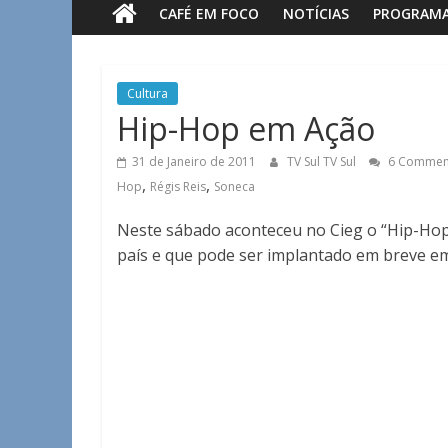
CAFÉ EM FOCO
NOTÍCIAS
PROGRAM
Sul
Notícias
Cultura
de
Hip-Hop em Ação
Guaxupé
e
31 de Janeiro de 2011
TV Sul TV Sul
6 Commen
região.
,
,
Hop
Régis Reis
Soneca
Neste sábado aconteceu no Cieg o “Hip-Hop 
país e que pode ser implantado em breve e