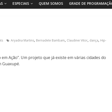
AS
ESPECIAIS
QUEM SOMOS
GRADE DE PROGRAMAÇÃ
,
,
,
,
ts
Aryadna Martins
Bernadete Bambam
Claudinei Vitor
dança
Hip-
em Ação”. Um projeto que já existe em várias cidades do
m Guaxupé.