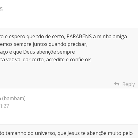
35
ivo e espero que tdo de certo, PARABENS a minha amiga
aremos sempre juntos quando precisar,
braço e que Deus abençõe sempre
a vez vai dar certo, acredite e confie ok
Reply
a (bambam)
1:27
do tamanho do universo, que Jesus te abençõe muito pelo