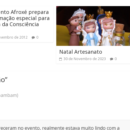
nto Afroxé prepara
mação especial para
 da Consciência
ovembro de 2012
0
Natal Artesanato
30 de Novembro de 2023
0
ão
”
(bambam)
eceram no evento, realmente estava muito lindo com a