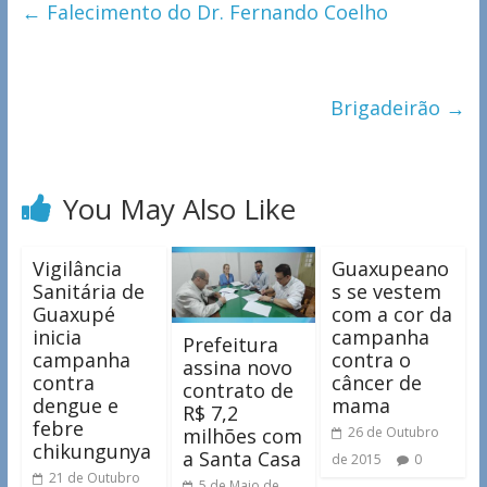
←
Falecimento do Dr. Fernando Coelho
Brigadeirão
→
You May Also Like
Vigilância
Guaxupeano
Sanitária de
s se vestem
Guaxupé
com a cor da
inicia
campanha
Prefeitura
campanha
contra o
assina novo
contra
câncer de
contrato de
dengue e
mama
R$ 7,2
febre
milhões com
26 de Outubro
chikungunya
a Santa Casa
de 2015
0
21 de Outubro
5 de Maio de