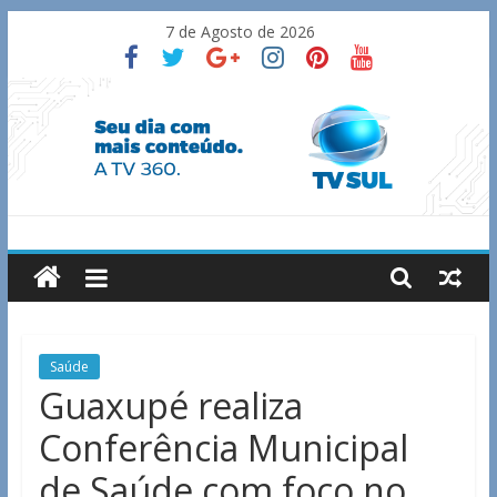
Skip
7 de Agosto de 2026
to
content
TV
Sul
Notícias
Saúde
de
Guaxupé realiza
Guaxupé
Conferência Municipal
e
região.
de Saúde com foco no