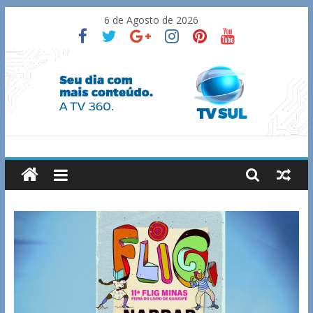
Skip
6 de Agosto de 2026
to
content
TV
Sul
Notícias
de
Guaxupé
e
região.