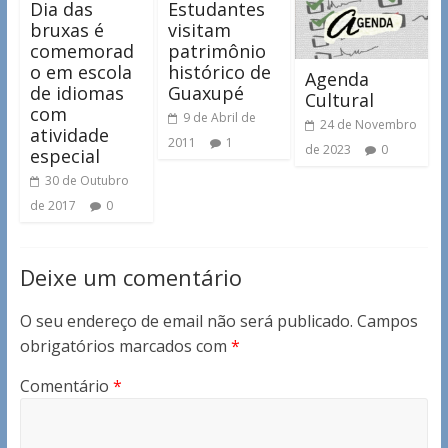
Dia das
Estudantes
bruxas é
visitam
comemorad
patrimônio
o em escola
histórico de
Agenda
de idiomas
Guaxupé
Cultural
com
9 de Abril de
24 de Novembro
atividade
2011
1
de 2023
0
especial
30 de Outubro
de 2017
0
Deixe um comentário
O seu endereço de email não será publicado.
Campos
obrigatórios marcados com
*
Comentário
*