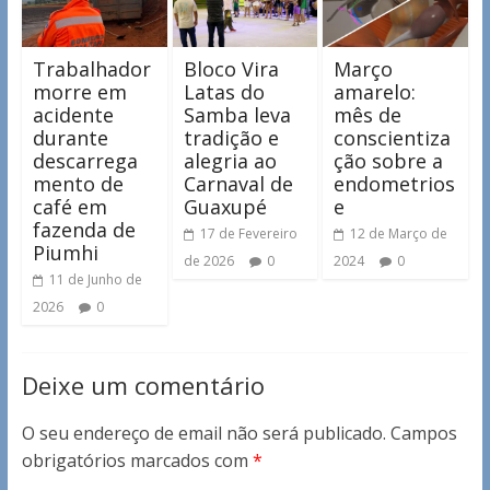
Trabalhador
Bloco Vira
Março
morre em
Latas do
amarelo:
acidente
Samba leva
mês de
durante
tradição e
conscientiza
descarrega
alegria ao
ção sobre a
mento de
Carnaval de
endometrios
café em
Guaxupé
e
fazenda de
17 de Fevereiro
12 de Março de
Piumhi
de 2026
0
2024
0
11 de Junho de
2026
0
Deixe um comentário
O seu endereço de email não será publicado.
Campos
obrigatórios marcados com
*