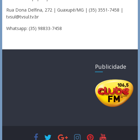
Rua Dona Delfina, 272 | Guaxupé/MG | (35) 3551-7458 |
tvsul@tvsul.tv.br
Whatsapp: (35) 98833-7458
Publicidade