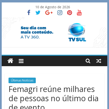
Skip
10 de Agosto de 2026
to
content
TV
Sul
Notícias
Últimas Notícias
de
Femagri reúne milhares
Guaxupé
de pessoas no último dia
e
região.
de evento