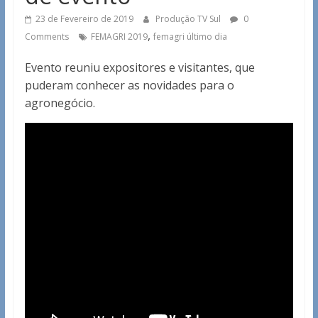
23 de Fevereiro de 2019
Produção TV Sul
0
,
Comments
FEMAGRI 2019
femagri último dia
Evento reuniu expositores e visitantes, que
puderam conhecer as novidades para o
agronegócio.